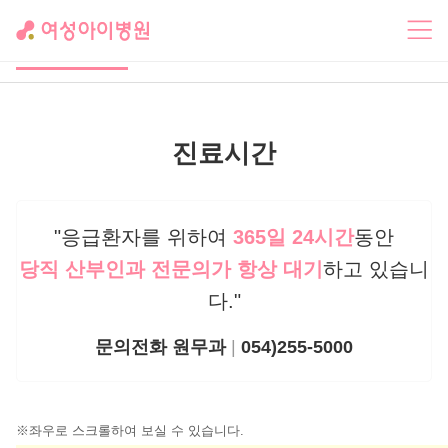
의료
당직 안
비급여 내
진료시간
진
내
역
진료시간
"응급환자를 위하여
365일 24시간
동안
당직 산부인과 전문의가 항상 대기
하고 있습니
다."
문의전화 원무과
|
054)255-5000
좌우로 스크롤하여 보실 수 있습니다.