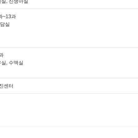
술실, 신생아실
과~13과
상담실
과
유실, 수액실
진센터