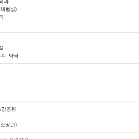
외과
채혈실)
팀
실
과, 약국
소망공원
소망관)