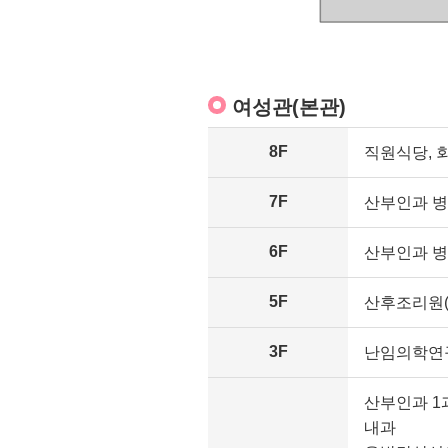
여성관(본관)
8F
직원식당, 
7F
산부인과 
6F
산부인과 
5F
산후조리원(
3F
난임의학연
산부인과 1
내과