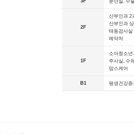
3F
분만실, 수
산부인과 2
산부인과 
2F
태동검사실
예약처
소아청소년
1F
주사실, 수
맘스케어
B1
평생건강증