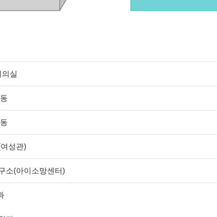
회의실
병동
병동
여성관)
구소(아이소망센터)
과