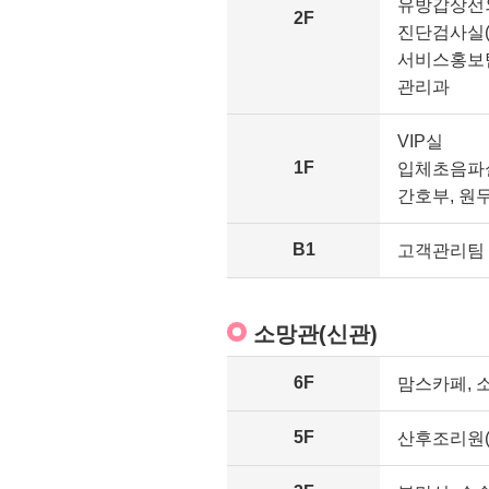
유방갑상선
2F
진단검사실(
서비스홍보
관리과
VIP실
1F
입체초음파
간호부, 원무
B1
고객관리팀
소망관(신관)
6F
맘스카페, 
5F
산후조리원(